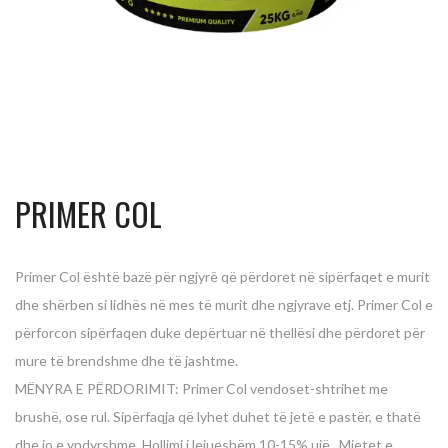
PRIMER COL
Primer Col është bazë për ngjyrë që përdoret në sipërfaqet e murit
dhe shërben si lidhës në mes të murit dhe ngjyrave etj. Primer Col e
përforcon sipërfaqen duke depërtuar në thellësi dhe përdoret për
mure të brendshme dhe të jashtme.
MËNYRA E PËRDORIMIT: Primer Col vendoset-shtrihet me
brushë, ose rul. Sipërfaqja që lyhet duhet të jetë e pastër, e thatë
dhe jo e yndyrshme. Hollimi i lejueshëm 10-15% ujë . Mjetet e