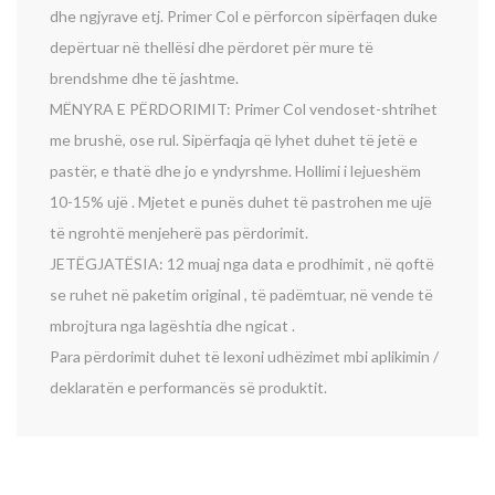
dhe ngjyrave etj. Primer Col e përforcon sipërfaqen duke
depërtuar në thellësi dhe përdoret për mure të
brendshme dhe të jashtme.
MËNYRA E PËRDORIMIT: Primer Col vendoset-shtrihet
me brushë, ose rul. Sipërfaqja që lyhet duhet të jetë e
pastër, e thatë dhe jo e yndyrshme. Hollimi i lejueshëm
10-15% ujë . Mjetet e punës duhet të pastrohen me ujë
të ngrohtë menjeherë pas përdorimit.
JETËGJATËSIA: 12 muaj nga data e prodhimit , në qoftë
se ruhet në paketim original , të padëmtuar, në vende të
mbrojtura nga lagështia dhe ngicat .
Para përdorimit duhet të lexoni udhëzimet mbi aplikimin /
deklaratën e performancës së produktit.