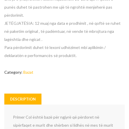
punës duhet të pastrohen me ujë të ngrohtë menjeherë pas
përdorimit.
JETËGJATËSIA: 12 muaj nga data e prodhimit , në qoftë se ruhet
në paketim original , të padëmtuar, në vende të mbrojtura nga
lagështia dhe ngicat .
Para përdorimit duhet të lexoni udhëzimet mbi aplikimin /
deklaratën e performancës së produktit.
Category:
Bazat
DESCRIPTION
Enter your email address for our mailing list to keep your
Primer Col është bazë për ngjyrë që përdoret në
self our lastest updated.
sipërfaqet e murit dhe shërben si lidhës në mes të murit